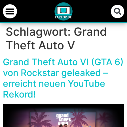
Schlagwort:
Grand
Theft Auto V
Grand Theft Auto VI (GTA 6)
von Rockstar geleaked –
erreicht neuen YouTube
Rekord!