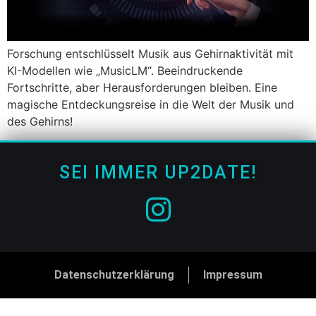
Forschung entschlüsselt Musik aus Gehirnaktivität mit
KI-Modellen wie „MusicLM“. Beeindruckende
Fortschritte, aber Herausforderungen bleiben. Eine
magische Entdeckungsreise in die Welt der Musik und
des Gehirns!
SEI IMMER UP2DATE!
Datenschutzerklärung
Impressum