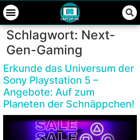
Schlagwort:
Next-
Gen-Gaming
Erkunde das Universum der
Sony Playstation 5 –
Angebote: Auf zum
Planeten der Schnäppchen!