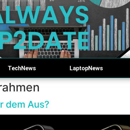
TechNews
LaptopNews
nrahmen
or dem Aus?