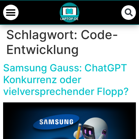
Schlagwort:
Code-
Entwicklung
Samsung Gauss: ChatGPT
Konkurrenz oder
vielversprechender Flopp?