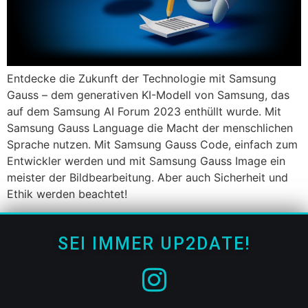
Entdecke die Zukunft der Technologie mit Samsung
Gauss – dem generativen KI-Modell von Samsung, das
auf dem Samsung AI Forum 2023 enthüllt wurde. Mit
Samsung Gauss Language die Macht der menschlichen
Sprache nutzen. Mit Samsung Gauss Code, einfach zum
Entwickler werden und mit Samsung Gauss Image ein
meister der Bildbearbeitung. Aber auch Sicherheit und
Ethik werden beachtet!
SEI IMMER UP2DATE!