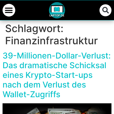
Schlagwort:
Finanzinfrastruktur
39-Millionen-Dollar-Verlust:
Das dramatische Schicksal
eines Krypto-Start-ups
nach dem Verlust des
Wallet-Zugriffs