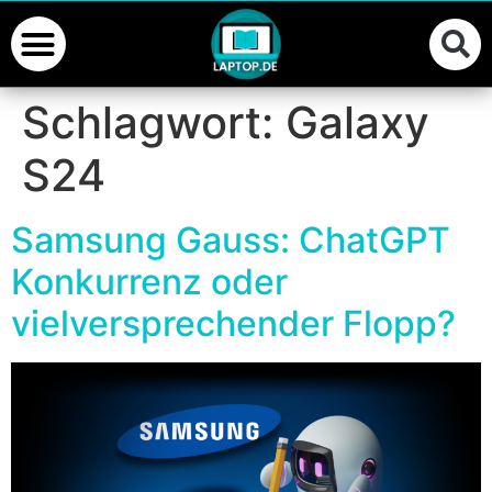
Schlagwort:
Galaxy
S24
Samsung Gauss: ChatGPT
Konkurrenz oder
vielversprechender Flopp?