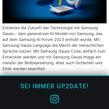
Entdecke die Zukunft der Technologie mit Samsung
Gauss – dem generativen KI-Modell von Samsung, das
auf dem Samsung AI Forum 2023 enthüllt wurde. Mit
Samsung Gauss Language die Macht der menschlichen
Sprache nutzen. Mit Samsung Gauss Code, einfach zum
Entwickler werden und mit Samsung Gauss Image ein
meister der Bildbearbeitung. Aber auch Sicherheit und
Ethik werden beachtet!
SEI IMMER UP2DATE!