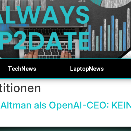
TechNews
LaptopNews
titionen
 Altman als OpenAI-CEO: KEI