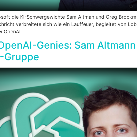
rosoft die KI-Schwergewichte Sam Altman und Greg Brockm
richt verbreitete sich wie ein Lauffeuer, begleitet von Lob 
i OpenAI.
h OpenAI-Genies: Sam Altman
I-Gruppe