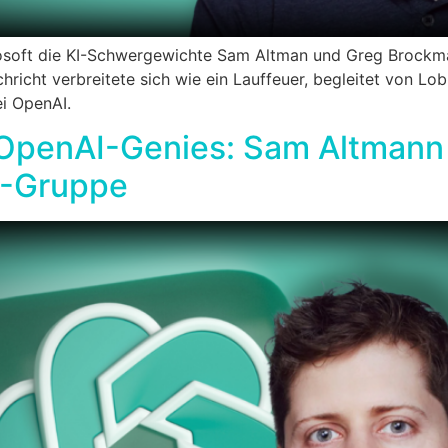
rosoft die KI-Schwergewichte Sam Altman und Greg Brockm
richt verbreitete sich wie ein Lauffeuer, begleitet von Lob 
i OpenAI.
h OpenAI-Genies: Sam Altman
I-Gruppe