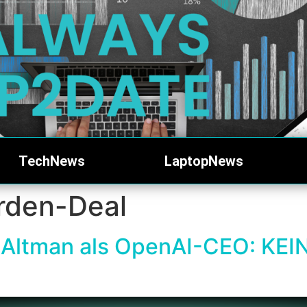
TechNews
LaptopNews
arden-Deal
 Altman als OpenAI-CEO: KEI